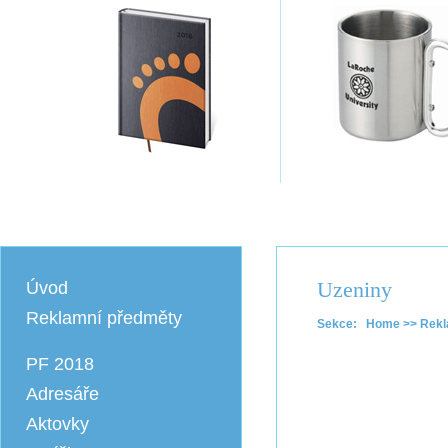
Uzeniny
Úvod
Reklamní předměty
Sekce: Home >> Rekla
PF 2018
Adresáře
Aktovky