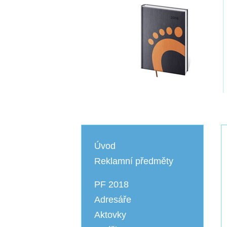
Úvod
Reklamní předměty
PF 2018
Adresáře
Aktovky