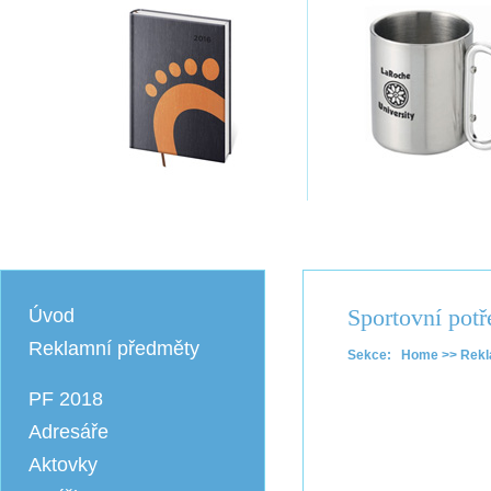
Sportovní potř
Úvod
Reklamní předměty
Sekce: Home >> Rekla
PF 2018
Adresáře
Aktovky